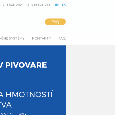
21 948 528 069
+421 948 528 065
|
EN
SK
FAQ
AČNÉ SYSTÉMY
KONTAKTY
FAQ