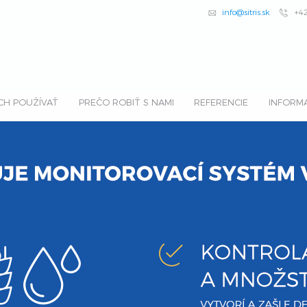
info@sitris.sk
+4
CH POUŽÍVAŤ
PREČO ROBIŤ S NAMI
REFERENCIE
INFORM