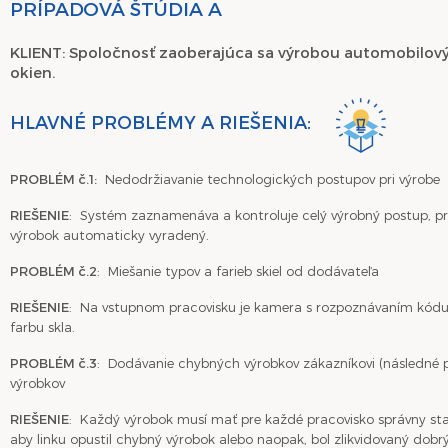
PRÍPADOVÁ ŠTÚDIA A
KLIENT: Spoločnosť zaoberajúca sa výrobou automobilový
okien.
HLAVNÉ PROBLÉMY A RIEŠENIA:
PROBLÉM č.1:
Nedodržiavanie technologických postupov pri výrobe
RIEŠENIE
: Systém zaznamenáva a kontroluje celý výrobný postup, pr
výrobok automaticky vyradený.
PROBLÉM č.2
: Miešanie typov a farieb skiel od dodávateľa
RIEŠENIE
: Na vstupnom pracovisku je kamera s rozpoznávaním kódu, 
farbu skla.
PROBLÉM č.3
: Dodávanie chybných výrobkov zákazníkovi (následné p
výrobkov
RIEŠENIE
: Každý výrobok musí mať pre každé pracovisko správny sta
aby linku opustil chybný výrobok alebo naopak, bol zlikvidovaný dobrý