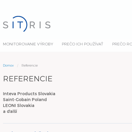
Back
Back
Back
Vlastnosti monitorovania
Prínosy
Platformy
výroby
Úspory
Programovanie
Funkcie monitorovania výroby
MONITOROVANIE VÝROBY
PREČO ICH POUŽÍVAŤ
PREČO RO
My sa prispôsobíme vám
Príklady
Technológie
Najnovšie trendy
Na mieru vašim potrebám
Domov
Referencie
Industry 4.0
REFERENCIE
Inteva Products Slovakia
Saint-Gobain Poland
LEONI Slovakia
a ďalší