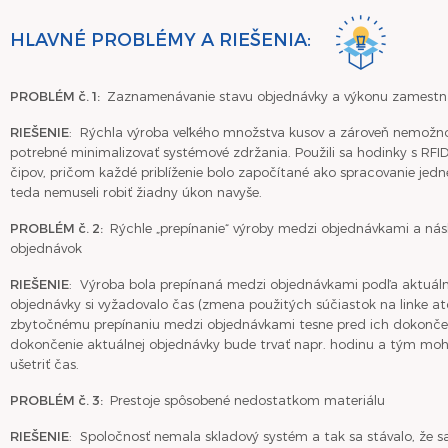
HLAVNÉ PROBLÉMY A RIEŠENIA:
PROBLÉM č. 1:
Zaznamenávanie stavu objednávky a výkonu zamest
RIEŠENIE
: Rýchla výroba veľkého množstva kusov a zároveň nemožnos
potrebné minimalizovať systémové zdržania. Použili sa hodinky s RFI
čipov, pričom každé priblíženie bolo započítané ako spracovanie je
teda nemuseli robiť žiadny úkon navyše.
PROBLÉM č. 2:
Rýchle „prepínanie“ výroby medzi objednávkami a nás
objednávok
RIEŠENIE
: Výroba bola prepínaná medzi objednávkami podľa aktuálne
objednávky si vyžadovalo čas (zmena použitých súčiastok na linke at
zbytočnému prepínaniu medzi objednávkami tesne pred ich dokončení
dokončenie aktuálnej objednávky bude trvať napr. hodinu a tým mohl
ušetriť čas.
PROBLÉM č. 3:
Prestoje spôsobené nedostatkom materiálu
RIEŠENIE
: Spoločnosť nemala skladový systém a tak sa stávalo, že sa