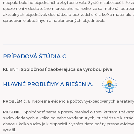
naopak, bolo ho objednaného zbytočne veľa. Systém zabezpečil, že z
upozornení v dostatočnom predstihu na riziko, že sa materiál potreb
aktuálnych objednávok dochádza a tiež vedel určiť, koľko materiálu
spracovanie aktuálnych a naplánovaných objednávok.
PRÍPADOVÁ ŠTÚDIA C
KLIENT: Spoločnosť zaoberajúca sa výrobou piva
HLAVNÉ PROBLÉMY A RIEŠENIA:
PROBLÉM č. 1:
Nepresná evidencia počtov vyexpedovaných a vraten
RIEŠENIE:
Spoločnosť nemala presný prehľad o tom, ktorému zákazní
sudov dodaných a koľko od neho vyzdvihnutých, prichádzalo k strác
chaosu, koľko sudov je k dispozícii. Systém tieto počty presne evido
vyriešil.