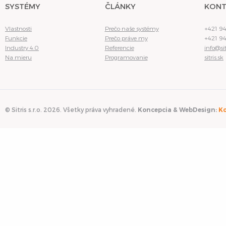
SYSTÉMY
ČLÁNKY
KONT
Vlastnosti
Prečo naše systémy
+421 9
Funkcie
Prečo práve my
+421 9
Industry 4.0
Referencie
info@sit
Na mieru
Programovanie
sitris.sk
© Sitris s.r.o. 2026. Všetky práva vyhradené.
Koncepcia & WebDesign:
Ko